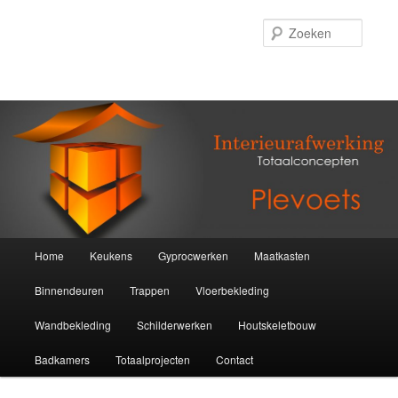
Zoeke
Hoofdmenu
Home
Keukens
Gyprocwerken
Maatkasten
Spring
Binnendeuren
Trappen
Vloerbekleding
naar
Wandbekleding
Schilderwerken
Houtskeletbouw
de
Badkamers
Totaalprojecten
Contact
primaire