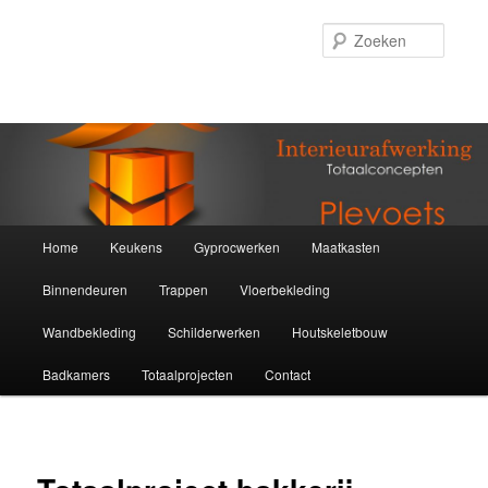
Zoeke
Hoofdmenu
Home
Keukens
Gyprocwerken
Maatkasten
Spring
Binnendeuren
Trappen
Vloerbekleding
naar
Wandbekleding
Schilderwerken
Houtskeletbouw
de
Badkamers
Totaalprojecten
Contact
primaire
inhoud